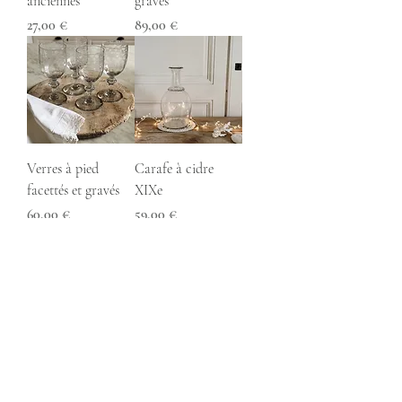
anciennes
gravés
Prix
Prix
27,00 €
89,00 €
Verres à pied
Carafe à cidre
facettés et gravés
XIXe
Prix
Prix
60,00 €
59,00 €
Objets en grès
Carafes a cidre
Prix original
Prix promotionnel
Prix
9,00 €
4,00 €
25,00 €