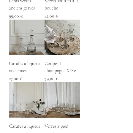
Petits verres
Verres soufflés à la
anciens gravés
bouche
Prix
Prix
99,00 €
42,00 €
Carafes à liqueur
Coupes à
anciennes
champagne XIXe
Prix
Prix
27,00 €
79,00 €
Carafes à liqueur
Verres à pied