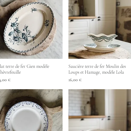
Aperçu rapide
Aperçu rapide
lat terre de fer Gien modèle
Saucière terre de fer Moulin des
hèvrefeuille
Loups et Hamage, modèle Lola
rix
Prix
4,00 €
16,00 €