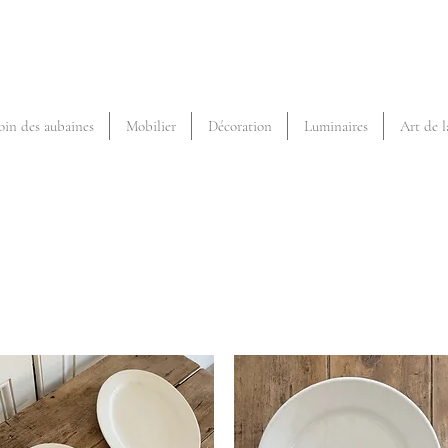
oin des aubaines
Mobilier
Décoration
Luminaires
Art de l