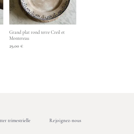
Aperçu rapide
Grand plat rond terre Creil et
Montereau
Prix
29,00 €
ter trimestrielle
Rejoignez-nous