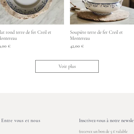
Aperçu rapide
Aperçu rapide
lat rond terre de fer Creil et
Soupière terre de fer Creil et
ontereau
Montereau
rix
Prix
9,00 €
42,00 €
Voir plus
Entre vous et nous
Inscrivez-vous à notre newslet
(recevez un bon de 5 € valable