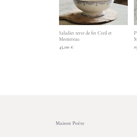
Aperçu rapide
Saladier terre de fer Creil et
P
Montereau
M
Prix
P
45,00 €
1
Maison Poète