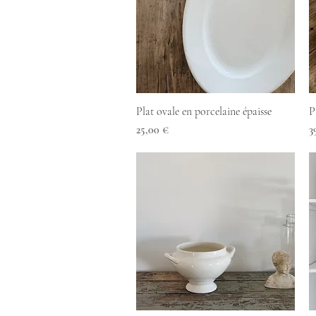
Aperçu rapide
Plat ovale en porcelaine épaisse
P
Prix
P
25,00 €
3