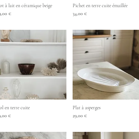
Aperçu rapide
Aperçu rapide
ot à lait en céramique beige
Pichet en terre cuite émaillée
rix
Prix
9,00 €
34,00 €
Aperçu rapide
Aperçu rapide
ol en terre cuite
Plat à asperges
rix
Prix
9,00 €
29,00 €