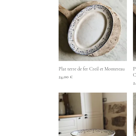
Aperçu rapide
Plat terre de fer Creil et Montereau
P
C
Prix
24,00 €
P
2