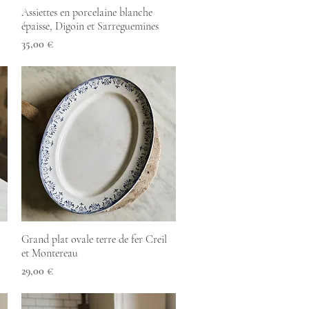
Aperçu rapide
Assiettes en porcelaine blanche
épaisse, Digoin et Sarreguemines
Prix
35,00 €
Aperçu rapide
Grand plat ovale terre de fer Creil
et Montereau
Prix
29,00 €