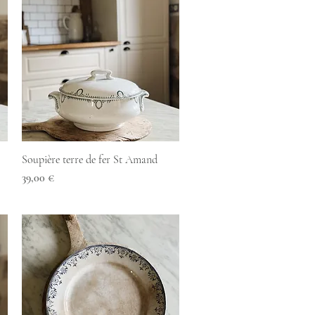
Aperçu rapide
Soupière terre de fer St Amand
Prix
39,00 €