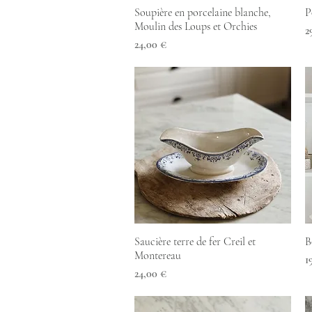
Aperçu rapide
Soupière en porcelaine blanche,
P
Moulin des Loups et Orchies
P
2
Prix
24,00 €
Aperçu rapide
Saucière terre de fer Creil et
B
Montereau
P
1
Prix
24,00 €