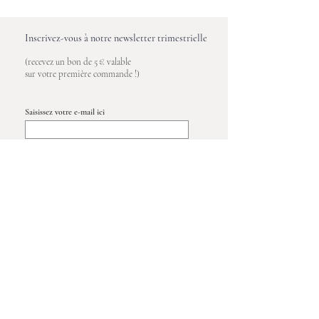
Inscrivez-vous à notre newsletter trimestrielle
(recevez un bon de 5 € valable
sur votre première commande !)
Saisissez votre e-mail ici
S'inscrire
Maison Poète
Entre vous et nous
Qui sommes nous ?
Contact
Conditions générales de ventes
Gruchet le valasse (76)
Mentions légales
Showroom sur RDV