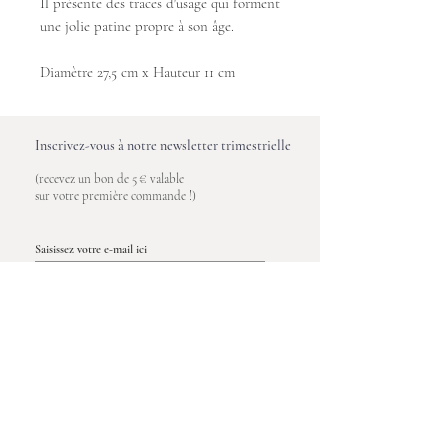
Il présente des traces d'usage qui forment
une jolie patine propre à son âge.
Diamètre 27,5 cm x Hauteur 11 cm
Inscrivez-vous à notre newsletter trimestrielle
(recevez un bon de 5 € valable
sur votre première commande !)
Saisissez votre e-mail ici
S'inscrire
Maison Poète
Entre vous et nous