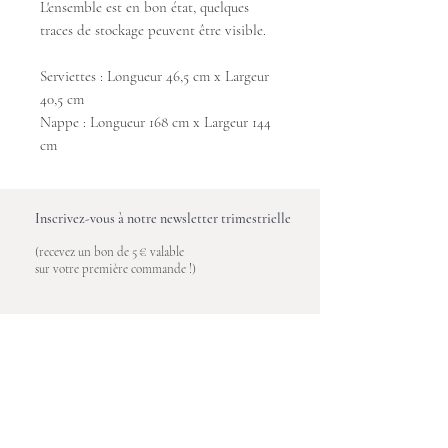
L'ensemble est en bon état, quelques
traces de stockage peuvent être visible.
Serviettes : Longueur 46,5 cm x Largeur
40,5 cm
Nappe : Longueur 168 cm x Largeur 144
cm
Inscrivez-vous à notre newsletter trimestrielle
(recevez un bon de 5 € valable
sur votre première commande !)
Saisissez votre e-mail ici
S'inscrire