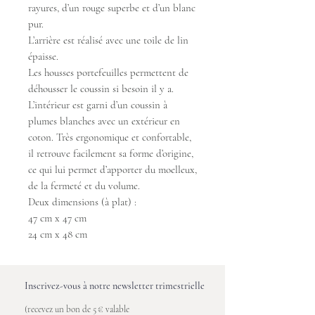
rayures, d’un rouge superbe et d’un blanc
pur.
L’arrière est réalisé avec une toile de lin
épaisse.
Les housses portefeuilles permettent de
déhousser le coussin si besoin il y a.
L’intérieur est garni d’un coussin à
plumes blanches avec un extérieur en
coton. Très ergonomique et confortable,
il retrouve facilement sa forme d’origine,
ce qui lui permet d’apporter du moelleux,
de la fermeté et du volume.
Deux dimensions (à plat) :
47 cm x 47 cm
24 cm x 48 cm
Inscrivez-vous à notre newsletter trimestrielle
(recevez un bon de 5 € valable