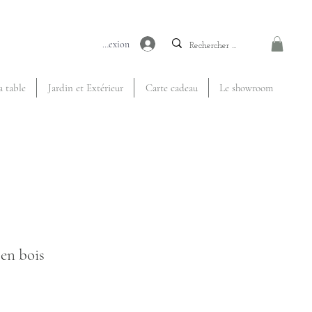
Connexion
a table
Jardin et Extérieur
Carte cadeau
Le showroom
 en bois