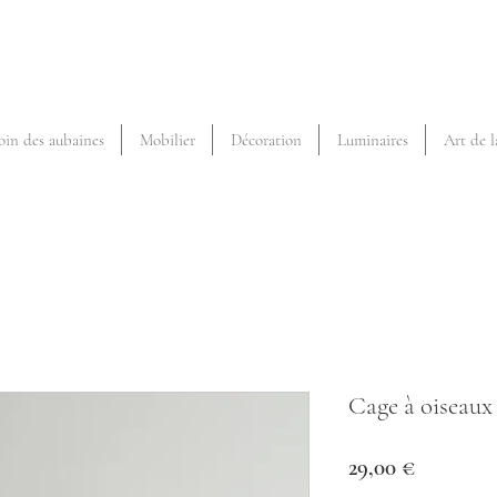
oin des aubaines
Mobilier
Décoration
Luminaires
Art de l
Cage à oiseaux
Prix
29,00 €