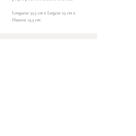
Longueur 33,5 cm x Largeur 23 cm x
Hauteur 25,5 cm
Inscrivez-vous à notre newsletter trimestrielle
(recevez un bon de 5 € valable
sur votre première commande !)
Saisissez votre e-mail ici
S'inscrire
Maison Poète
Entre vous et nous
Qui sommes nous ?
Contact