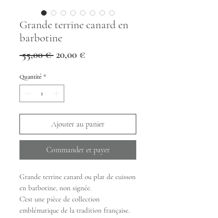
Grande terrine canard en
barbotine
Prix
Prix
 55,00 € 
20,00 €
original
promotionnel
Quantité
*
Ajouter au panier
Commander et payer
Grande terrine canard ou plat de cuisson
en barbotine, non signée.
C'est une pièce de collection
emblématique de la tradition française.