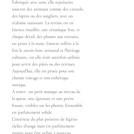
Fabriquée avec soin, elle représente
souvent des animaux comme des canards,
des lapins ou des sangliers, avec un
réalisme saisissant. La terrine est en
faïence émaillée, une céramique fine, et
chaque détail, des plumes aux textures,
est peint à la main. L'œuvre reflète à la
fois le savoir-faire artisanal et l'héritage
culinaire, car elle était autrefois utilisée
pour servir des pâtés ou des terrines.
Aujourd'hui, elle est prisée pour son
charme vintage et son esthétique
rustique.
À noter : un petit manque au niveau de
la queue, une égrenure et une petite
fissure, visibles sur les photos, l’ensemble
est parfaitement solide.
L’intérieur du plat présente de légères
tâches d’usage mais est parfaitement
propre pour être utilisé à nouveau.