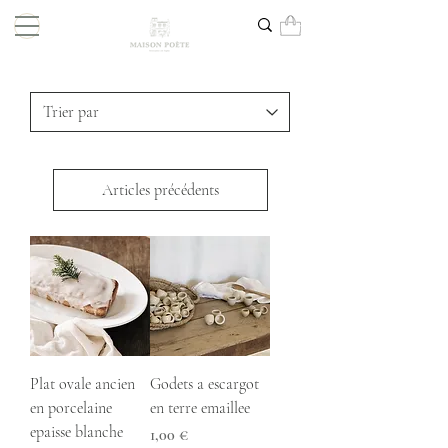
Articles précédents
Plat ovale ancien
Godets a escargot
en porcelaine
en terre emaillee
epaisse blanche
Prix
1,00 €