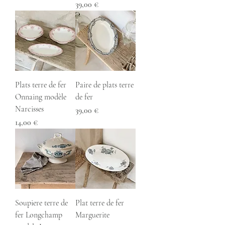
Prix
39,00 €
Plats terre de fer
Paire de plats terre
Onnaing modèle
de fer
Narcisses
Prix
39,00 €
Prix
14,00 €
Soupiere terre de
Plat terre de fer
fer Longchamp
Marguerite