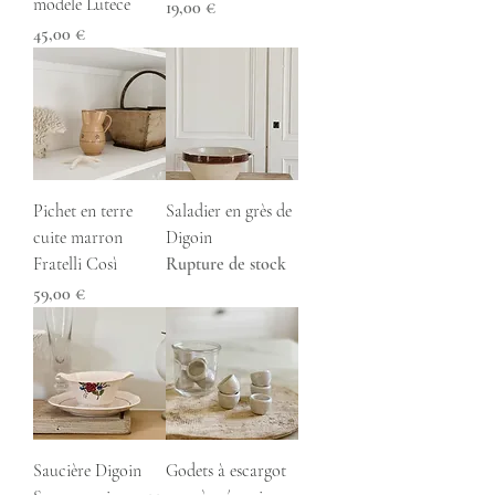
modele Lutece
Prix
19,00 €
Prix
45,00 €
Pichet en terre
Saladier en grès de
cuite marron
Digoin
Fratelli Così
Rupture de stock
Prix
59,00 €
Saucière Digoin
Godets à escargot