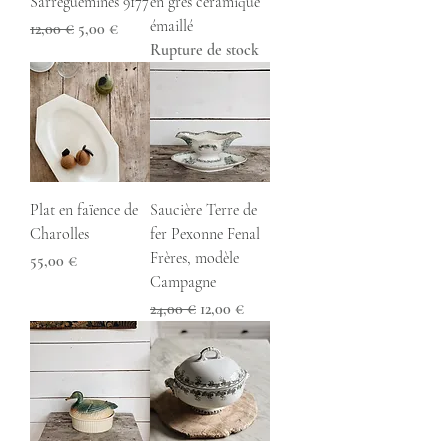
Sarreguemines 9177
en grès céramique
émaillé
Prix original
Prix promotionnel
12,00 €
5,00 €
Rupture de stock
Plat en faïence de
Saucière Terre de
Charolles
fer Pexonne Fenal
Frères, modèle
Prix
55,00 €
Campagne
Prix original
Prix promotionnel
24,00 €
12,00 €