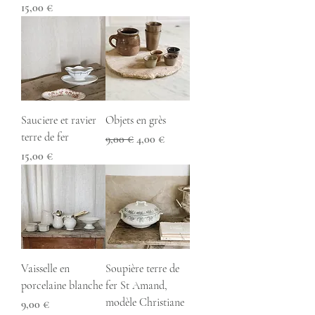
Prix
15,00 €
Sauciere et ravier
Objets en grès
terre de fer
Prix original
Prix promotionnel
9,00 €
4,00 €
Prix
15,00 €
Vaisselle en
Soupière terre de
porcelaine blanche
fer St Amand,
modèle Christiane
Prix
9,00 €