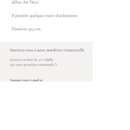
début Art Déco.
Il possède quelques traces d'utilisations.
Diamètre 32,5 cm.
Inscrivez-vous à notre newsletter trimestrielle
(recevez un bon de 5 € valable
sur votre première commande !)
Saisissez votre e-mail ici
S'inscrire
Maison Poète
Entre vous et nous