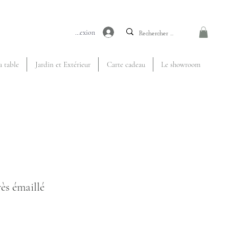
Connexion
a table
Jardin et Extérieur
Carte cadeau
Le showroom
rès émaillé