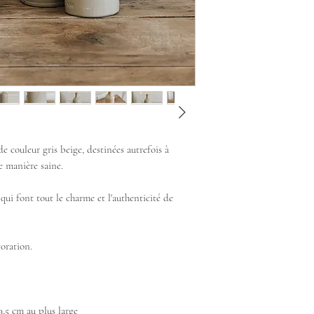
e couleur gris beige, destinées autrefois à
de manière saine.
 qui font tout le charme et l'authenticité de
oration.
,5 cm au plus large