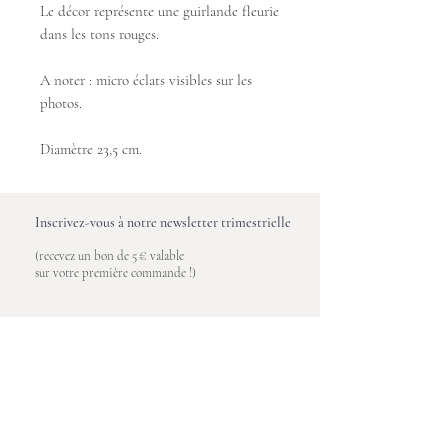
Le décor représente une guirlande fleurie
dans les tons rouges.
A noter : micro éclats visibles sur les
photos.
Diamètre 23,5 cm.
Inscrivez-vous à notre newsletter trimestrielle
(recevez un bon de 5 € valable
sur votre première commande !)
Saisissez votre e-mail ici
S'inscrire